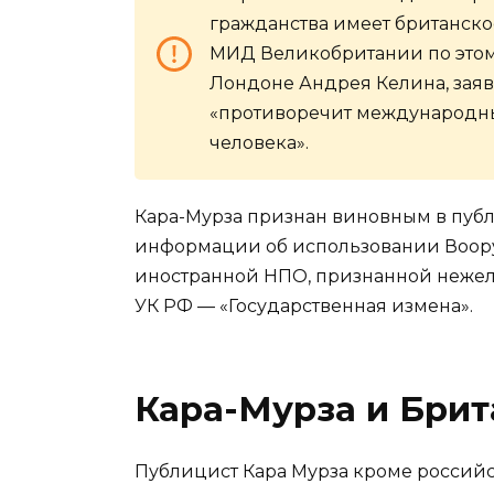
гражданства имеет британско
МИД Великобритании по этом
Лондоне Андрея Келина, заяв
«противоречит международны
человека».
Кара-Мурза признан виновным в пуб
информации об использовании Воору
иностранной НПО, признанной нежелат
УК РФ — «Государственная измена».
Кара-Мурза и Брит
Публицист Кара Мурза кроме российс