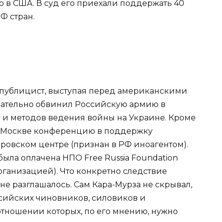
во в США. В суд его приехали поддержать 40
Ф стран.
а публицист, выступая перед американскими
овательно обвинил Российскую армию в
 и методов ведения войны на Украине. Кроме
л в Москве конференцию в поддержку
ровском центре (признан в РФ иноагентом).
ыла оплачена НПО Free Russia Foundation
рганизацией). Что конкретно следствие
не разглашалось. Cам Кара-Мурза не скрывал,
ссийских чиновников, силовиков и
отношении которых, по его мнению, нужно