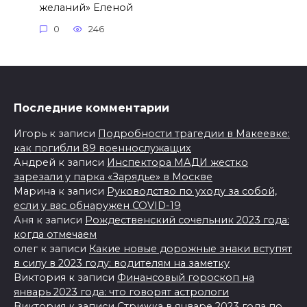
желаний» Еленой
0
246
Последние комментарии
Игорь
к записи
Подробности трагедии в Макеевке:
как погибли 89 военнослужащих
Андрей
к записи
Инспектора МАДИ жестко
зарезали у парка «Зарядье» в Москве
Марина
к записи
Руководство по уходу за собой,
если у вас обнаружен COVID-19
Аня
к записи
Рождественский сочельник 2023 года:
когда отмечаем
олег
к записи
Какие новые дорожные знаки вступят
в силу в 2023 году: водителям на заметку
Виктория
к записи
Финансовый гороскоп на
январь 2023 года: что говорят астрологи
Виктория
к записи
Стрижка в январе 2023 года по