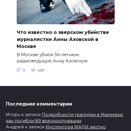
Что известно о зверском убийстве
журналистки Анны Азовской в
Москве
В Москве убили 34-летнюю
радиоведущую Анну Азовскую
0
467
Последние комментарии
Игорь
к записи
Подробности трагедии в Макеевке:
как погибли 89 военнослужащих
Андрей
к записи
Инспектора МАДИ жестко