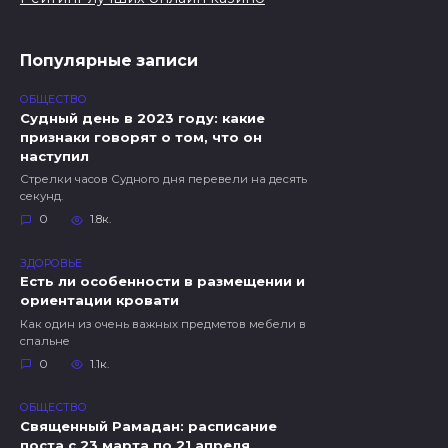
Популярные записи
ОБЩЕСТВО
Судный день в 2023 году: какие
признаки говорят о том, что он
наступил
Стрелки часов Судного дня перевели на десять
секунд.
0
1.8к.
ЗДОРОВЬЕ
Есть ли особенности в размещении и
ориентации кровати
Как один из очень важных предметов мебели в
спальне
0
1.1к.
ОБЩЕСТВО
Священный Рамадан: расписание
поста с 23 марта по 21 апреля