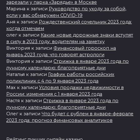
зарезали у парка «Зарядье» в Москве
Марина
к записи
Руководство по уходу за собой,
если у вас обнаружен COVID-19
Аня
к записи
Рождественский сочельник 2023 года:
когда отмечаем
олег
к записи
Какие новые дорожные знаки вступят
в силу в 2023 году: водителям на заметку
Виктория
к записи
Финансовый гороскоп на
январь 2023 года: что говорят астрологи
Виктория
к записи
Стрижка в январе 2023 года по
лунному календарю: благоприятные дни
Наталья
к записи
График работы российских
поликлиник с 4 по 9 января 2023 года
Max
к записи
Условия продажи недвижимости в
России: изменения с 1 января 2023 года
Настя
к записи
Стрижка в январе 2023 года по
лунному календарю: благоприятные дни
Олег
к записи
Что будет с рублем в январе-феврале
2023 года: прогноз финансовых аналитиков
Рейтинг лучших онлайн казино