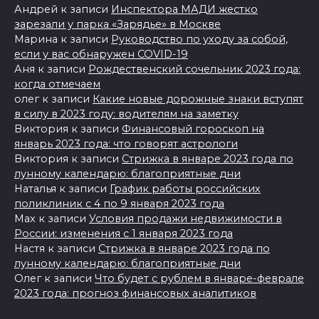
Андрей
к записи
Инспектора МАДИ жестко
зарезали у парка «Зарядье» в Москве
Марина
к записи
Руководство по уходу за собой,
если у вас обнаружен COVID-19
Аня
к записи
Рождественский сочельник 2023 года:
когда отмечаем
олег
к записи
Какие новые дорожные знаки вступят
в силу в 2023 году: водителям на заметку
Виктория
к записи
Финансовый гороскоп на
январь 2023 года: что говорят астрологи
Виктория
к записи
Стрижка в январе 2023 года по
лунному календарю: благоприятные дни
Наталья
к записи
График работы российских
поликлиник с 4 по 9 января 2023 года
Max
к записи
Условия продажи недвижимости в
России: изменения с 1 января 2023 года
Настя
к записи
Стрижка в январе 2023 года по
лунному календарю: благоприятные дни
Олег
к записи
Что будет с рублем в январе-феврале
2023 года: прогноз финансовых аналитиков