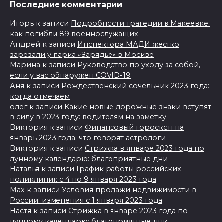
Последние комментарии
Игорь
к записи
Подробности трагедии в Макеевке:
как погибли 89 военнослужащих
Андрей
к записи
Инспектора МАДИ жестко
зарезали у парка «Зарядье» в Москве
Марина
к записи
Руководство по уходу за собой,
если у вас обнаружен COVID-19
Аня
к записи
Рождественский сочельник 2023 года:
когда отмечаем
олег
к записи
Какие новые дорожные знаки вступят
в силу в 2023 году: водителям на заметку
Виктория
к записи
Финансовый гороскоп на
январь 2023 года: что говорят астрологи
Виктория
к записи
Стрижка в январе 2023 года по
лунному календарю: благоприятные дни
Наталья
к записи
График работы российских
поликлиник с 4 по 9 января 2023 года
Max
к записи
Условия продажи недвижимости в
России: изменения с 1 января 2023 года
Настя
к записи
Стрижка в январе 2023 года по
лунному календарю: благоприятные дни