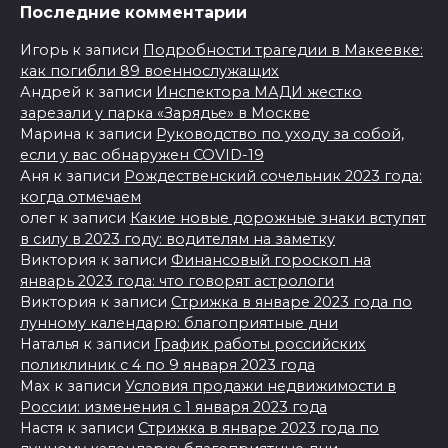
Последние комментарии
Игорь
к записи
Подробности трагедии в Макеевке:
как погибли 89 военнослужащих
Андрей
к записи
Инспектора МАДИ жестко
зарезали у парка «Зарядье» в Москве
Марина
к записи
Руководство по уходу за собой,
если у вас обнаружен COVID-19
Аня
к записи
Рождественский сочельник 2023 года:
когда отмечаем
олег
к записи
Какие новые дорожные знаки вступят
в силу в 2023 году: водителям на заметку
Виктория
к записи
Финансовый гороскоп на
январь 2023 года: что говорят астрологи
Виктория
к записи
Стрижка в январе 2023 года по
лунному календарю: благоприятные дни
Наталья
к записи
График работы российских
поликлиник с 4 по 9 января 2023 года
Max
к записи
Условия продажи недвижимости в
России: изменения с 1 января 2023 года
Настя
к записи
Стрижка в январе 2023 года по