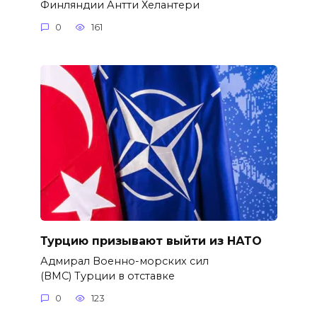
Финляндии Антти Хелантери
0
161
Турцию призывают выйти из НАТО
Адмирал Военно-морских сил
(ВМС) Турции в отставке
0
123