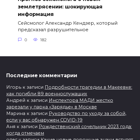
землетрясении: шокирующая
информация
Сейсмолог Александр Кендзер, который
предсказал разрушительное
0
182
Последние комментарии
Игорь
к записи
Подробности трагедии в Макеевке:
как погибли 89 военнослужащих
Андрей
к записи
Инспектора МАДИ жестко
зарезали у парка «Зарядье» в Москве
Марина
к записи
Руководство по уходу за собой,
если у вас обнаружен COVID-19
Аня
к записи
Рождественский сочельник 2023 года:
когда отмечаем
олег
к записи
Какие новые дорожные знаки вступят