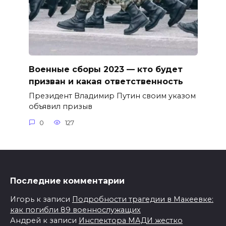
Военные сборы 2023 — кто будет
призван и какая ответственность
Президент Владимир Путин своим указом
объявил призыв
0
127
Последние комментарии
Игорь
к записи
Подробности трагедии в Макеевке:
как погибли 89 военнослужащих
Андрей
к записи
Инспектора МАДИ жестко