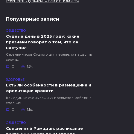
Рейтинг лучших онлайн казино
Популярные записи
ОБЩЕСТВО
Судный день в 2023 году: какие
признаки говорят о том, что он
наступил
Стрелки часов Судного дня перевели на десять
секунд.
0
1.8к.
ЗДОРОВЬЕ
Есть ли особенности в размещении и
ориентации кровати
Как один из очень важных предметов мебели в
спальне
0
1.1к.
ОБЩЕСТВО
Священный Рамадан: расписание
поста с 23 марта по 21 апреля