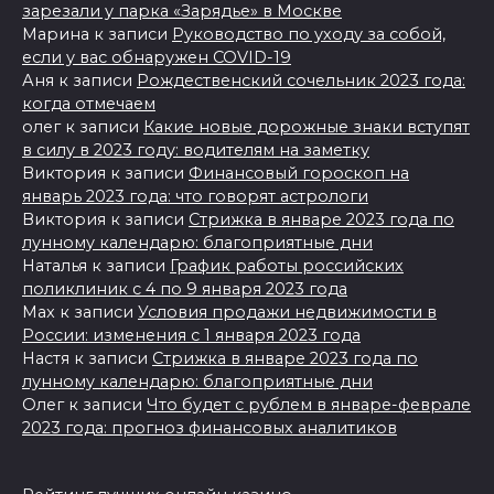
зарезали у парка «Зарядье» в Москве
Марина
к записи
Руководство по уходу за собой,
если у вас обнаружен COVID-19
Аня
к записи
Рождественский сочельник 2023 года:
когда отмечаем
олег
к записи
Какие новые дорожные знаки вступят
в силу в 2023 году: водителям на заметку
Виктория
к записи
Финансовый гороскоп на
январь 2023 года: что говорят астрологи
Виктория
к записи
Стрижка в январе 2023 года по
лунному календарю: благоприятные дни
Наталья
к записи
График работы российских
поликлиник с 4 по 9 января 2023 года
Max
к записи
Условия продажи недвижимости в
России: изменения с 1 января 2023 года
Настя
к записи
Стрижка в январе 2023 года по
лунному календарю: благоприятные дни
Олег
к записи
Что будет с рублем в январе-феврале
2023 года: прогноз финансовых аналитиков