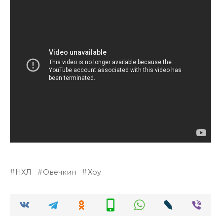
НХЛ
Овечкин
Хоу