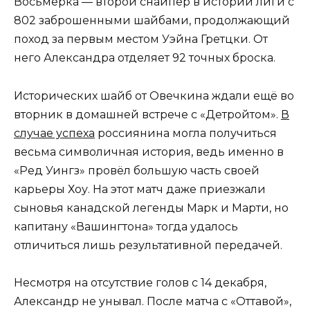
Восьмёрка — второй снайпер в истории лиги с
802 заброшенными шайбами, продолжающий
поход за первым местом Уэйна Гретцки. От
него Александра отделяет 92 точных броска.
Исторических шайб от Овечкина ждали ещё во
вторник в домашней встрече с «Детройтом».
В
случае успеха
россиянина могла получиться
весьма символичная история, ведь именно в
«Ред Уингз» провёл большую часть своей
карьеры Хоу. На этот матч даже приезжали
сыновья канадской легенды Марк и Марти, но
капитану «Вашингтона» тогда удалось
отличиться лишь результативной передачей.
Несмотря на отсутствие голов с 14 декабря,
Александр не унывал. После матча с «Оттавой»,