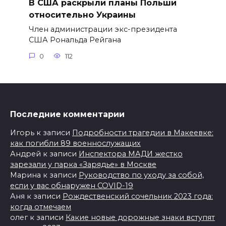
В США раскрыли планы Польши
относительно Украины
Член администрации экс-президента
США Рональда Рейгана
0
112
Последние комментарии
Игорь
к записи
Подробности трагедии в Макеевке:
как погибли 89 военнослужащих
Андрей
к записи
Инспектора МАДИ жестко
зарезали у парка «Зарядье» в Москве
Марина
к записи
Руководство по уходу за собой,
если у вас обнаружен COVID-19
Аня
к записи
Рождественский сочельник 2023 года:
когда отмечаем
олег
к записи
Какие новые дорожные знаки вступят