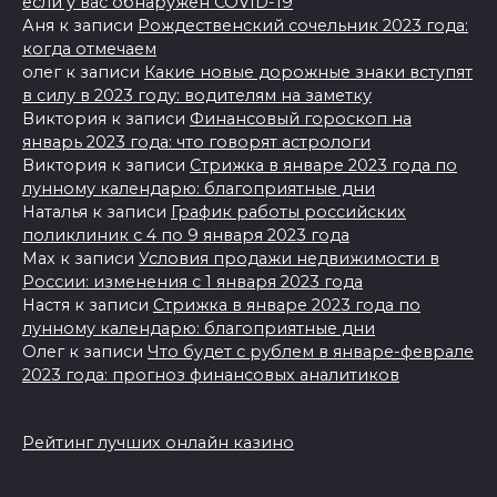
если у вас обнаружен COVID-19
Аня
к записи
Рождественский сочельник 2023 года:
когда отмечаем
олег
к записи
Какие новые дорожные знаки вступят
в силу в 2023 году: водителям на заметку
Виктория
к записи
Финансовый гороскоп на
январь 2023 года: что говорят астрологи
Виктория
к записи
Стрижка в январе 2023 года по
лунному календарю: благоприятные дни
Наталья
к записи
График работы российских
поликлиник с 4 по 9 января 2023 года
Max
к записи
Условия продажи недвижимости в
России: изменения с 1 января 2023 года
Настя
к записи
Стрижка в январе 2023 года по
лунному календарю: благоприятные дни
Олег
к записи
Что будет с рублем в январе-феврале
2023 года: прогноз финансовых аналитиков
Рейтинг лучших онлайн казино