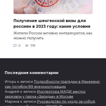
Получение шенгенской визы для
россиян в 2023 году: какие условия
Жители России активно интересуются, как
можно получить
0
178
Последние комментарии
Игорь
к записи
Подробности трагедии в Макеевке:
как погибли 89 военнослужащих
Андрей
к записи
Инспектора МАДИ жестко
зарезали у парка «Зарядье» в Москве
Марина
к записи
Руководство по уходу за собой,