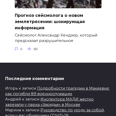
Прогноз сейсмолога о новом
землетрясении: шокирующая
информация
Сейсмолог Александр Кендзер, который
предсказал разрушительное
0
181
Последние комментарии
Игорь
к записи
Подробности трагедии в Макеевке:
как погибли 89 военнослужащих
Андрей
к записи
Инспектора МАДИ жестко
зарезали у парка «Зарядье» в Москве
Марина
к записи
Руководство по уходу за собой,
если у вас обнаружен COVID-19