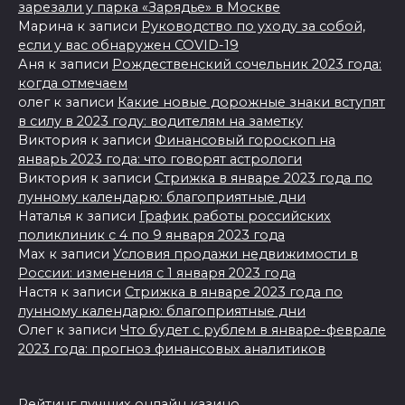
зарезали у парка «Зарядье» в Москве
Марина
к записи
Руководство по уходу за собой,
если у вас обнаружен COVID-19
Аня
к записи
Рождественский сочельник 2023 года:
когда отмечаем
олег
к записи
Какие новые дорожные знаки вступят
в силу в 2023 году: водителям на заметку
Виктория
к записи
Финансовый гороскоп на
январь 2023 года: что говорят астрологи
Виктория
к записи
Стрижка в январе 2023 года по
лунному календарю: благоприятные дни
Наталья
к записи
График работы российских
поликлиник с 4 по 9 января 2023 года
Max
к записи
Условия продажи недвижимости в
России: изменения с 1 января 2023 года
Настя
к записи
Стрижка в январе 2023 года по
лунному календарю: благоприятные дни
Олег
к записи
Что будет с рублем в январе-феврале
2023 года: прогноз финансовых аналитиков
Рейтинг лучших онлайн казино