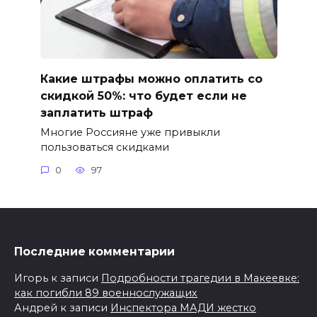
Какие штрафы можно оплатить со
скидкой 50%: что будет если не
заплатить штраф
Многие Россияне уже привыкли
пользоваться скидками
0
97
Последние комментарии
Игорь
к записи
Подробности трагедии в Макеевке:
как погибли 89 военнослужащих
Андрей
к записи
Инспектора МАДИ жестко