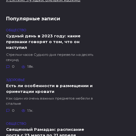
Популярные записи
ОБЩЕСТВО
Судный день в 2023 году: какие
признаки говорят о том, что он
наступил
Стрелки часов Судного дня перевели на десять
секунд.
0
1.8к.
ЗДОРОВЬЕ
Есть ли особенности в размещении и
ориентации кровати
Как один из очень важных предметов мебели в
спальне
0
1.1к.
ОБЩЕСТВО
Священный Рамадан: расписание
поста с 23 марта по 21 апреля