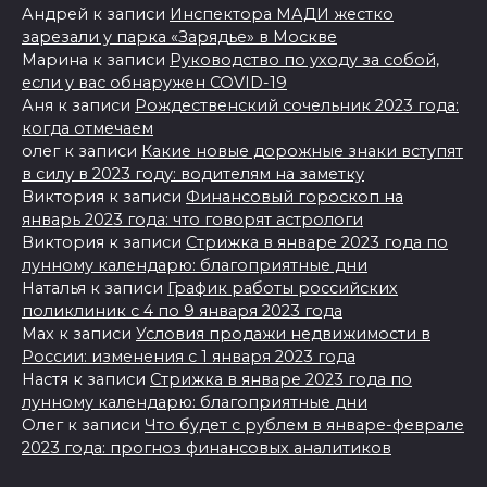
Андрей
к записи
Инспектора МАДИ жестко
зарезали у парка «Зарядье» в Москве
Марина
к записи
Руководство по уходу за собой,
если у вас обнаружен COVID-19
Аня
к записи
Рождественский сочельник 2023 года:
когда отмечаем
олег
к записи
Какие новые дорожные знаки вступят
в силу в 2023 году: водителям на заметку
Виктория
к записи
Финансовый гороскоп на
январь 2023 года: что говорят астрологи
Виктория
к записи
Стрижка в январе 2023 года по
лунному календарю: благоприятные дни
Наталья
к записи
График работы российских
поликлиник с 4 по 9 января 2023 года
Max
к записи
Условия продажи недвижимости в
России: изменения с 1 января 2023 года
Настя
к записи
Стрижка в январе 2023 года по
лунному календарю: благоприятные дни
Олег
к записи
Что будет с рублем в январе-феврале
2023 года: прогноз финансовых аналитиков