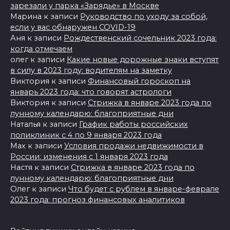
зарезали у парка «Зарядье» в Москве
Марина
к записи
Руководство по уходу за собой,
если у вас обнаружен COVID-19
Аня
к записи
Рождественский сочельник 2023 года:
когда отмечаем
олег
к записи
Какие новые дорожные знаки вступят
в силу в 2023 году: водителям на заметку
Виктория
к записи
Финансовый гороскоп на
январь 2023 года: что говорят астрологи
Виктория
к записи
Стрижка в январе 2023 года по
лунному календарю: благоприятные дни
Наталья
к записи
График работы российских
поликлиник с 4 по 9 января 2023 года
Max
к записи
Условия продажи недвижимости в
России: изменения с 1 января 2023 года
Настя
к записи
Стрижка в январе 2023 года по
лунному календарю: благоприятные дни
Олег
к записи
Что будет с рублем в январе-феврале
2023 года: прогноз финансовых аналитиков