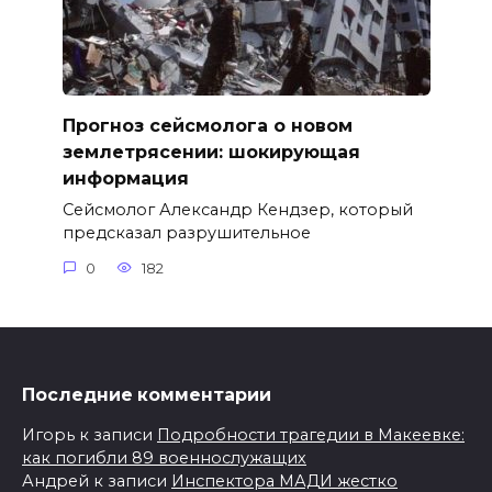
Прогноз сейсмолога о новом
землетрясении: шокирующая
информация
Сейсмолог Александр Кендзер, который
предсказал разрушительное
0
182
Последние комментарии
Игорь
к записи
Подробности трагедии в Макеевке:
как погибли 89 военнослужащих
Андрей
к записи
Инспектора МАДИ жестко