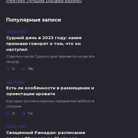
Рейтинг лучших онлайн казино
Популярные записи
ОБЩЕСТВО
Судный день в 2023 году: какие
признаки говорят о том, что он
наступил
Стрелки часов Судного дня перевели на десять
секунд.
0
1.8к.
ЗДОРОВЬЕ
Есть ли особенности в размещении и
ориентации кровати
Как один из очень важных предметов мебели в
спальне
0
1.1к.
ОБЩЕСТВО
Священный Рамадан: расписание