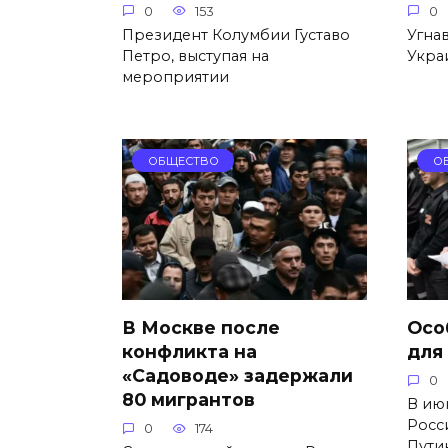
0
153
0
Президент Колумбии Густаво
Угна
Петро, выступая на
Укра
мероприятии
ОБЩЕСТВО
О
В Москве после
Осо
конфликта на
для
«Садоводе» задержали
0
80 мигрантов
В ию
Росс
0
174
Пути