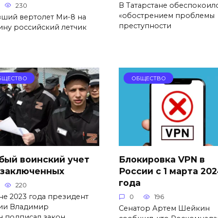
В Татарстане обеспокоил
230
«обострением проблемы
вший вертолет Ми-8 на
преступности
ину российский летчик
БЩЕСТВО
ОБЩЕСТВО
бый воинский учет
Блокировка VPN в
 заключенных
России с 1 марта 20
года
220
не 2023 года президент
0
196
ии Владимир
Сенатор Артем Шейкин
н подписал закон