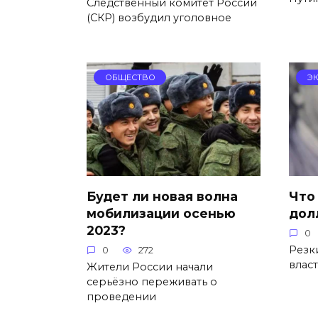
Следственный комитет России
(СКР) возбудил уголовное
ОБЩЕСТВО
Э
Будет ли новая волна
Что
мобилизации осенью
дол
2023?
0
Резк
0
272
влас
Жители России начали
серьёзно переживать о
проведении