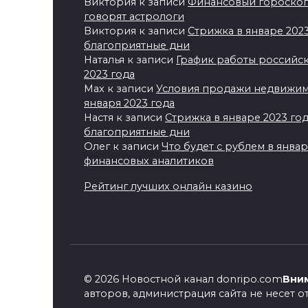
Виктория
к записи
Финансовый гороскоп 
говорят астрологи
Виктория
к записи
Стрижка в январе 202
благоприятные дни
Наталья
к записи
График работы российск
2023 года
Max
к записи
Условия продажи недвижимо
января 2023 года
Настя
к записи
Стрижка в январе 2023 го
благоприятные дни
Олег
к записи
Что будет с рублем в янва
финансовых аналитиков
Рейтинг лучших онлайн казино
© 2026 Новостной канал donripo.com
Вним
авторов, администрация сайта не несет 