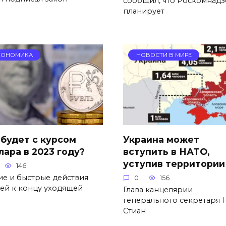
сообщил, что Роскомнад
планирует
КОНОМИКА
НОВОСТИ В МИРЕ
 будет с курсом
Украина может
лара в 2023 году?
вступить в НАТО,
уступив территории
146
ие и быстрые действия
0
156
тей к концу уходящей
Глава канцелярии
генерального секретаря
Стиан