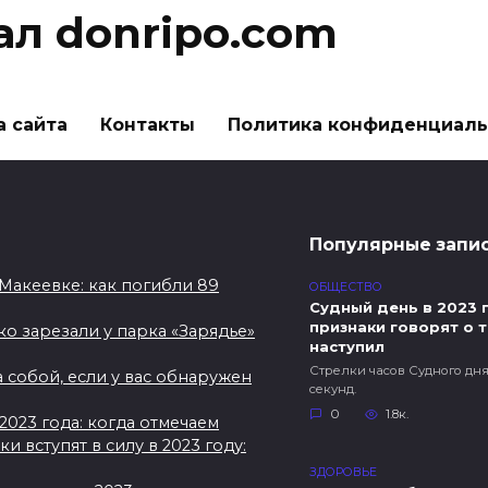
ал donripo.com
а сайта
Контакты
Политика конфиденциаль
Популярные запи
Макеевке: как погибли 89
ОБЩЕСТВО
Судный день в 2023 г
признаки говорят о т
о зарезали у парка «Зарядье»
наступил
Стрелки часов Судного дня
 собой, если у вас обнаружен
секунд.
0
1.8к.
023 года: когда отмечаем
 вступят в силу в 2023 году:
ЗДОРОВЬЕ