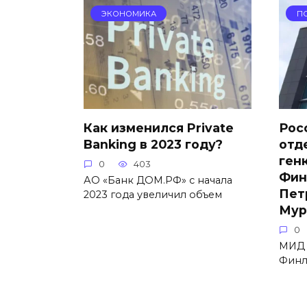
ЭКОНОМИКА
П
Как изменился Private
Рос
Banking в 2023 году?
отд
ген
0
403
Фин
АО «Банк ДОМ.РФ» с начала
Пет
2023 года увеличил объем
Мур
0
МИД 
Финл
Пагинация
записей