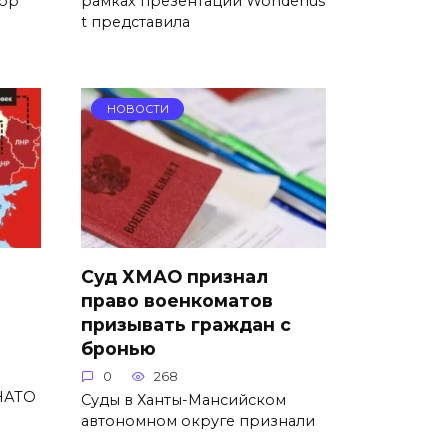
зор
рамках презентации Wonderlus
t представила
НОВОСТИ
Суд ХМАО признал
право военкоматов
призывать граждан с
бронью
0
268
 НАТО
Суды в Ханты-Мансийском
автономном округе признали