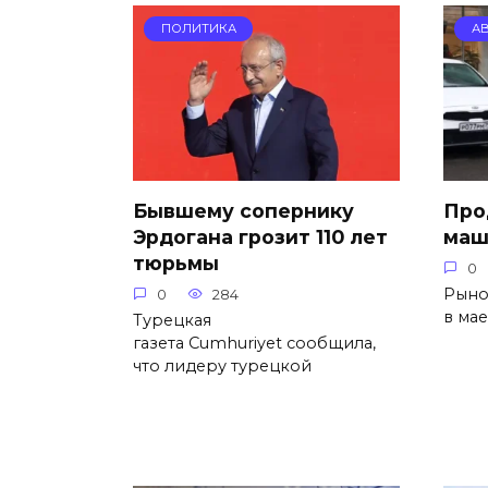
ПОЛИТИКА
А
Бывшему сопернику
Про
Эрдогана грозит 110 лет
маш
тюрьмы
0
Рыно
0
284
в мае
Турецкая
газета Cumhuriyet сообщила,
что лидеру турецкой