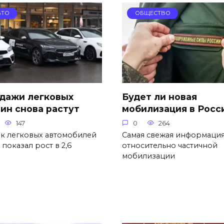
ВТО
ОБЩЕСТВО
дажи легковых
Будет ли новая
ин снова растут
мобилизация в Росс
147
0
264
к легковых автомобилей
Самая свежая информаци
 показал рост в 2,6
относительно частичной
мобилизации