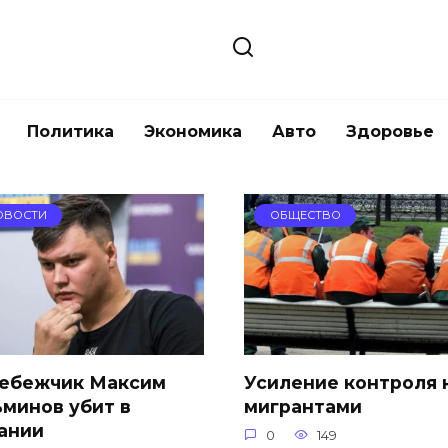
Политика
Экономика
Авто
Здоровье
ОВОСТИ
ОБЩЕСТВО
ебежчик Максим
Усиление контроля 
ьминов убит в
мигрантами
ании
0
149