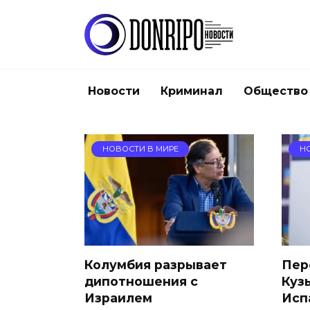
Перейти
к
содержанию
Новости
Криминал
Общество
НОВОСТИ В МИРЕ
Н
Колумбия разрывает
Пер
дипотношения с
Куз
Израилем
Исп