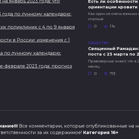
на январь 2023 года: что
Есть ли особенности
ориентации кровати
3 года по лунному календарю:
Как один из очень важных
спальне
0
1.1к.
их поликлиник с 4 по 9 января
сти в России: изменения с 1
ОБЩЕСТВО
Священный Рамадан:
да по лунному календарю:
поста с 23 марта по 
Правоверные знают, что в
ре-феврале 2023 года: прогноз
месяц
0
713
ание!!!
Все комментарии, которые опубликованные на н
ответственности за их содержимое!
Категория 16+