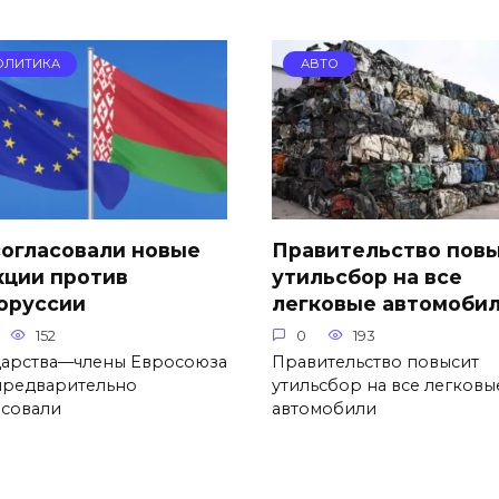
ОЛИТИКА
АВТО
согласовали новые
Правительство пов
кции против
утильсбор на все
оруссии
легковые автомоби
152
0
193
дарства—члены Евросоюза
Правительство повысит
 предварительно
утильсбор на все легковы
асовали
автомобили