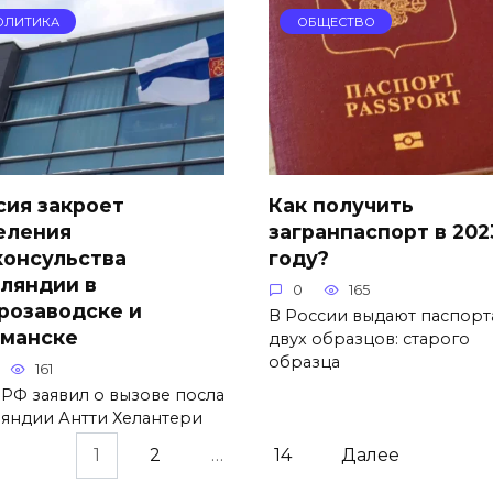
ОЛИТИКА
ОБЩЕСТВО
сия закроет
Как получить
еления
загранпаспорт в 202
консульства
году?
ляндии в
0
165
розаводске и
В России выдают паспорт
манске
двух образцов: старого
образца
161
РФ заявил о вызове посла
яндии Антти Хелантери
1
2
…
14
Далее