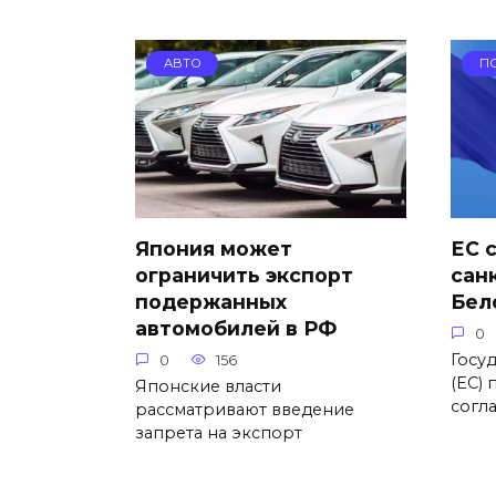
АВТО
П
Япония может
ЕС 
ограничить экспорт
сан
подержанных
Бел
автомобилей в РФ
0
Госу
0
156
(ЕС)
Японские власти
согл
рассматривают введение
запрета на экспорт