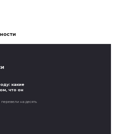
ности
си
оду: какие
ом, что он
 перевели на десять